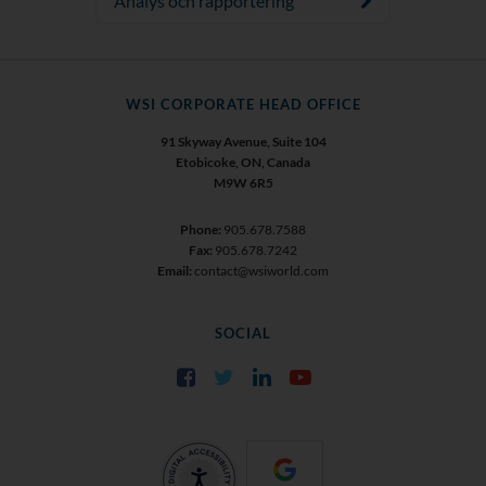
Analys och rapportering
WSI CORPORATE HEAD OFFICE
91 Skyway Avenue, Suite 104
Etobicoke, ON, Canada
M9W 6R5
Phone:
905.678.7588
Fax:
905.678.7242
Email:
contact@wsiworld.com
SOCIAL
Facebook
Twitter
LinkedIn
YouTube