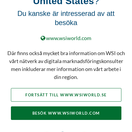
United States
?
Du kanske är intresserad av att
besöka
Hör av dig och få
www.wsiworld.com
mer info om hur WSI
Där finns också mycket bra information om WSI och
kan hjälpa ditt
vårt nätverk av digitala marknadsföringskonsulter
företag.
men inkluderar mer information om vårt arbete i
din region.
PRATA MED EN EXPERT
FORTSÄTT TILL WWW.WSIWORLD.SE
BESÖK WWW.WSIWORLD.COM
Tjänster för alla