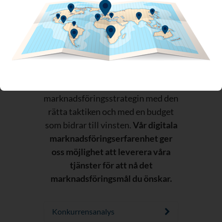
marknadsföringsmål
WSI:s digitala
marknadsföringstjänster är
kapabla att nå olika
marknadsföringsmål. Nyckeln är
att utforma den perfekta digitala
marknadsföringsstrategin med den
rätta taktiken och med en budget
som bidrar till vinsten.
Vår digitala
marknadsföringserfarenhet ger
oss möjlighet att leverera våra
tjänster för att nå det
marknadsföringsmål du önskar.
Konkurrensanalys