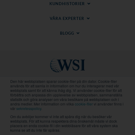
KUNDHISTORIER
VÅRA EXPERTER
BLOGG
Den här webbplatsen sparar cookie-filer på din dator. Cookie-filer
Regionala Webbplatser
används för att samla in information om hur du interagerar med vår
webbplats samt för att känna ihåg dig. Vi använder cookie-filer för att
förbättra och anpassa din upplevelse av webbplatsen, sammanställa
© 2020-
2026
WSI. Alla rättigheter förbehållna. WSI
statistik och göra analyser om våra besökare på webbplatsen och i
andra medier. Mer information om vilka
cookie-filer
vi använder finns i
ICE och WSI IM är registrerade varumärken för
vår
sekretesspolicy
.
RAM.
Integritetspolicy
och
Cookiepolicy
.
Om du avböjer kommer vi inte att spåra dig när du besöker vår
webbplats. För att kunna respektera dina önskemål måste vi dock
Varje WSI-franchise är ett självständigt ägt och
placera en enda cookie-fil i din webbläsare för att våra system ska
drivet företag.
kunna se att du inte får spåras.