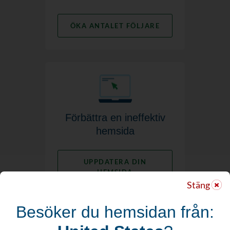
ÖKA ANTALET FÖLJARE
Förbättra en ineffektiv
hemsida
UPPDATERA DIN
HEMSIDA
Stäng
Besöker du hemsidan från: