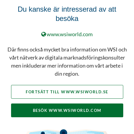
insatser kring SEO optimering,
Du kanske är intresserad av att
PPC kampanjer, Social
besöka
mediestrategi samt
mobilanpassning har förbättrat
www.wsiworld.com
trafik och lönsamhet. Vi
rekommenderar varmt WSI som
Där finns också mycket bra information om WSI och
partner för alla verksamheter som
vårt nätverk av digitala marknadsföringskonsulter
behöver hjälp att förbättra sin
men inkluderar mer information om vårt arbete i
trafik till hemsidan eller förbättra
din region.
omsättning och lönsamhet. WSI är
ett företag som verkligen kan
FORTSÄTT TILL WWW.WSIWORLD.SE
hjälpa till.”
- Bob Barbarick, Owner/President
BESÖK WWW.WSIWORLD.COM
of Balloons Above the Valley