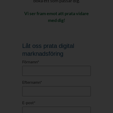
boka ett som passar dig.
Vi ser fram emot att prata vidare
med dig!
Låt oss prata digital
marknadsföring
Förnamn
*
Efternamn
*
E-post
*