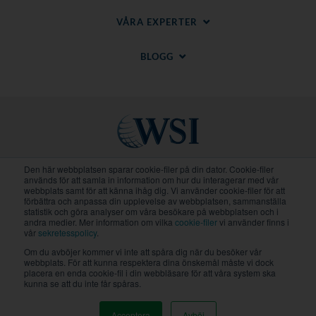
VÅRA EXPERTER
BLOGG
Den här webbplatsen sparar cookie-filer på din dator. Cookie-filer
Regionala Webbplatser
används för att samla in information om hur du interagerar med vår
webbplats samt för att känna ihåg dig. Vi använder cookie-filer för att
förbättra och anpassa din upplevelse av webbplatsen, sammanställa
statistik och göra analyser om våra besökare på webbplatsen och i
© 2020-
2026
WSI. Alla rättigheter förbehållna. WSI
andra medier. Mer information om vilka
cookie-filer
vi använder finns i
ICE och WSI IM är registrerade varumärken för
vår
sekretesspolicy
.
RAM.
Om du avböjer kommer vi inte att spåra dig när du besöker vår
Integritetspolicy
och
Cookiepolicy
.
webbplats. För att kunna respektera dina önskemål måste vi dock
Varje WSI-franchise är ett självständigt ägt och
placera en enda cookie-fil i din webbläsare för att våra system ska
drivet företag.
kunna se att du inte får spåras.
Acceptera
Avböj