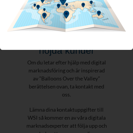
Bli en av våra
nöjda kunder
Om du letar efter hjälp med digital
marknadsföring och är inspirerad
av ”Balloons Over the Valley”
berättelsen ovan, ta kontakt med
oss.
Lämna dina kontaktuppgifter till
WSI så kommer en av våra digitala
marknadsexperter att följa upp och